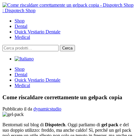
Skip
to
content
Shop
Dental
Quick Vestiario Dentale
Medical
Cerca:
Cerca
Shop
Dental
Quick Vestiario Dentale
Medical
Come riscaldare correttamente un gelpack copia
Pubblicato il
da
dynamicstudio
Bentornati sul blog di
Dispotech
. Oggi parliamo di
gel pack
e del
suo doppio utilizzo: freddo, ma anche caldo! Sì, perché un gel pack
può essere un utile alleato non solo se tenuto in freezer, ma anche se