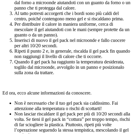
dal forno a microonde aiutandoti con un guanto da forno o un
panno che ti protegga dal calore.
Al tatto potresti accorgerti che i bordi sono più caldi del
centro, poiché contengono meno gel e si riscaldano prima.
Per distribuire il calore in maniera uniforme, cerca di
mescolare il gel aiutandoti con le mani (sempre protette da un
guanto o da un panno).
Inserisci di nuovo il gel pack nel microonde e fallo cuocere
per altri 10/20 secondi.
Ripeti il punto 2 e, in generale, riscalda il gel pack fin quando
non raggiungi il livello di calore che ti occorre.
Quando il gel pack ha raggiunto la temperatura desiderata,
toglilo dal microonde, avvolgilo in un panno e posizionalo
sulla zona da trattare.
Ed ora, ecco alcune informazioni da conoscere.
Non è necessario che il tuo gel pack sia caldissimo. Fai
attenzione alla temperatura o rischi di scottarti!
Non lasciar riscaldare il gel pack per più di 10/20 secondi alla
volta. Se tieni il gel pack in “cottura” per troppo tempo, rischi
di far sciogliere la plastica. Piuttosto, ripeti più volte
l’operazione seguendo la stessa tempistica, mescolando il gel