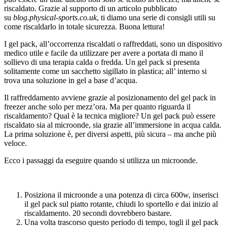
riscaldato. Grazie al supporto di un articolo pubblicato
su
blog.physical-sports.co.uk
, ti diamo una serie di consigli utili su
come riscaldarlo in totale sicurezza. Buona lettura!
I gel pack, all’occorrenza riscaldati o raffreddati, sono un dispositivo
medico utile e facile da utilizzare per avere a portata di mano il
sollievo di una terapia calda o fredda. Un gel pack si presenta
solitamente come un sacchetto sigillato in plastica; all’ interno si
trova una soluzione in gel a base d’acqua.
Il raffreddamento avviene grazie al posizionamento del gel pack in
freezer anche solo per mezz’ora. Ma per quanto riguarda il
riscaldamento? Qual è la tecnica migliore? Un gel pack può essere
riscaldato sia al microonde, sia grazie all’immersione in acqua calda.
La prima soluzione è, per diversi aspetti, più sicura – ma anche più
veloce.
Ecco i passaggi da eseguire quando si utilizza un microonde.
Posiziona il microonde a una potenza di circa 600w, inserisci
il gel pack sul piatto rotante, chiudi lo sportello e dai inizio al
riscaldamento. 20 secondi dovrebbero bastare.
Una volta trascorso questo periodo di tempo, togli il gel pack