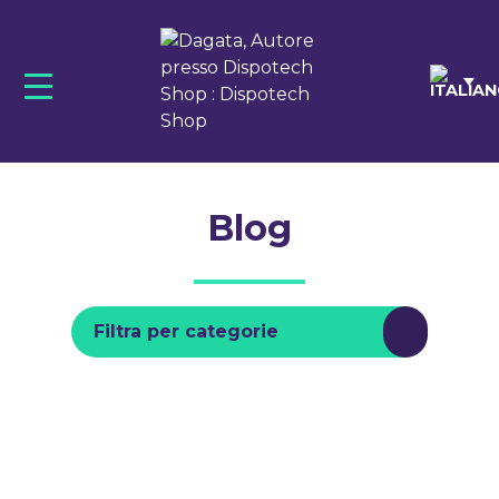
Skip
to
content
DENTAL
QUICK VESTIARIO DENTALE
MEDICAL
Blog
Filtra per categorie