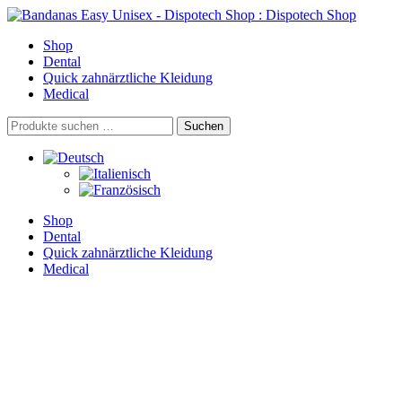
Skip
to
Shop
content
Dental
Quick zahnärztliche Kleidung
Medical
Suchen
Suchen
nach:
Shop
Dental
Quick zahnärztliche Kleidung
Medical