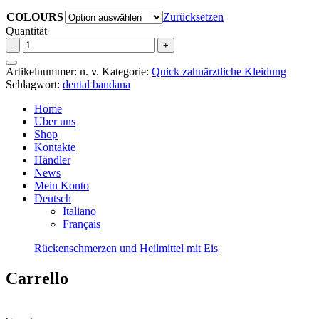
COLOURS
Zurücksetzen
Quantität
Bandanas
-
+
Easy
Unisex
Artikelnummer:
n. v.
Kategorie:
Quick zahnärztliche Kleidung
Menge
Schlagwort:
dental bandana
Home
Uber uns
Shop
Kontakte
Händler
News
Mein Konto
Deutsch
Italiano
Français
Rückenschmerzen und Heilmittel mit Eis
Carrello