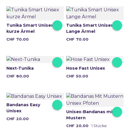
weist
weist
mehrere
mehrere
Varianten
Varianten
auf.
auf.
Tunika Smart Unisex
Tunika Smart Unisex
kurze Ärmel
Lange Ärmel
Die
Die
Optionen
Optionen
Dieses
Dieses
CHF
70.00
CHF
70.00
können
können
Produkt
Produkt
auf
auf
weist
weist
der
der
mehrere
mehrere
Produktseite
Produktseite
Varianten
Varianten
Next-Tunika
Hose Fast Unisex
gewählt
gewählt
auf.
auf.
Dieses
Dieses
CHF
80.00
CHF
50.00
werden
werden
Die
Die
Produkt
Produkt
Optionen
Optionen
weist
weist
können
können
mehrere
mehrere
auf
auf
Varianten
Varianten
Bandanas Easy
der
der
Unisex
auf.
auf.
Unisex-Bandanas mit
Produktseite
Produktseite
Mustern
Die
Die
Dieses
CHF
20.00
gewählt
gewählt
Optionen
Optionen
Produkt
Dieses
CHF
20.00
1 Stücke