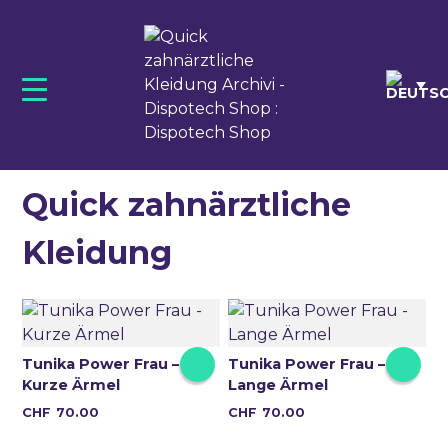
Skip
to
content
DENTAL
QUICK ZAHNÄRZTLICHE KLEIDUNG
MEDICAL
Quick zahnärztliche
Kleidung
Tunika Power Frau –
Tunika Power Frau –
Kurze Ärmel
Lange Ärmel
Dieses
Dieses
CHF
70.00
CHF
70.00
Produkt
Produkt