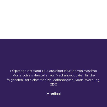
werden
werden
können
können
weist
Produkt
auf
auf
mehrere
weist
der
der
Varianten
mehrere
Produktseite
Produktseite
auf.
Varianten
gewählt
gewählt
Die
auf.
werden
werden
Optionen
Die
können
Optionen
auf
können
der
auf
Produktseite
der
gewählt
Produktse
werden
gewählt
werden
Dispotech entstand 1994 aus einer Intuition von Massimo
Mortarotti als Hersteller von Medizinprodukten für die
folgenden Bereiche: Medizin, Zahnmedizin, Sport, Werbung,
GDO
Mitglied