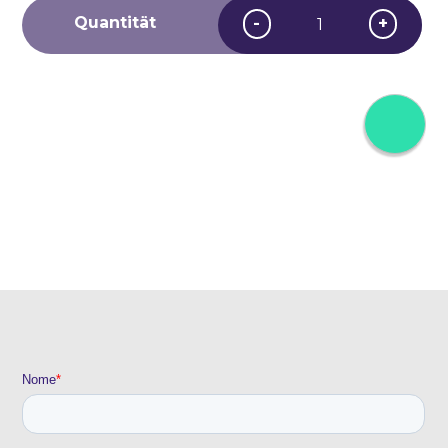
Einweghandschuhe
Quantität
-
+
aus
Nitril
Menge