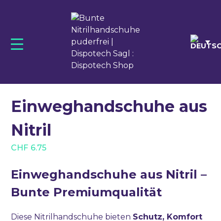
Skip
to
content
DENTAL
QUICK ZAHNÄRZTLICHE KLEIDUNG
MEDICAL
Einweghandschuhe aus
Nitril
CHF
6.75
Einweghandschuhe aus Nitril –
Bunte Premiumqualität
Diese Nitrilhandschuhe bieten
Schutz, Komfort