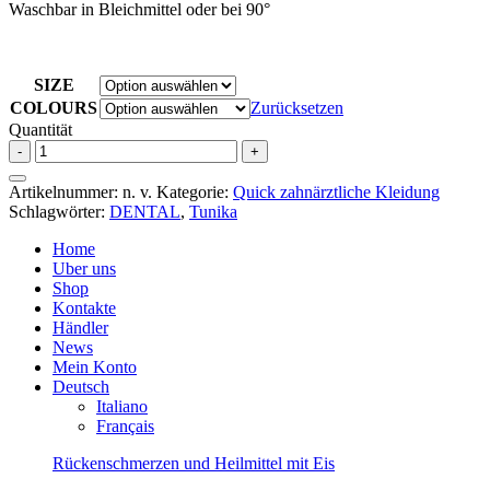
Waschbar in Bleichmittel oder bei 90°
SIZE
COLOURS
Zurücksetzen
Quantität
Tunika
-
+
Power
Frau
Artikelnummer:
n. v.
Kategorie:
Quick zahnärztliche Kleidung
-
Schlagwörter:
DENTAL
,
Tunika
Kurze
Ärmel
Home
Menge
Uber uns
Shop
Kontakte
Händler
News
Mein Konto
Deutsch
Italiano
Français
Rückenschmerzen und Heilmittel mit Eis