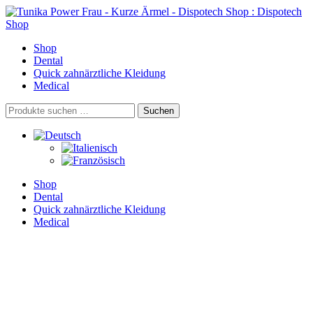
Skip
to
content
Shop
Dental
Quick zahnärztliche Kleidung
Medical
Suchen
Suchen
nach:
Shop
Dental
Quick zahnärztliche Kleidung
Medical