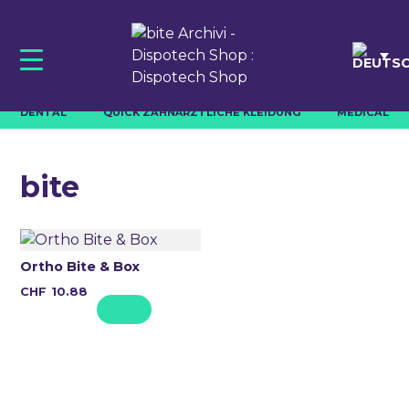
Skip
to
content
DENTAL
QUICK ZAHNÄRZTLICHE KLEIDUNG
MEDICAL
bite
Ortho Bite & Box
CHF
10.88