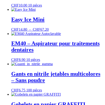
page
Ce
CHF
10.00
10 pièces
du
produit
produit
a
plusieurs
Easy Ice Mini
variations.
Les
Plage
Ce
CHF
14.80
–
CHF
67.20
options
de
produit
peuvent
prix :
a
être
CHF14.80
plusieurs
EM40 – Aspirateur pour traitements
choisies
à
variations.
sur
dentaires
CHF67.20
Les
la
options
page
peuvent
CHF
8.90
10 pièces
du
être
produit
choisies
sur
Gants en nitrile jetables multicolores
la
– Sans poudre
page
du
produit
Ce
CHF
6.75
100 pièces
produit
a
plusieurs
Gobelets en papier GRAFFITI