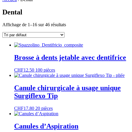
Dental
Affichage de 1–16 sur 46 résultats
Brosse à dents jetable avec dentifrice
Ce
CHF
12.50
100 pièces
produit
a
plusieurs
Canule chirurgicale à usage unique
variations.
Surgiflexo Tip
Les
options
peuvent
CHF
17.80
20 pièces
être
choisies
sur
Canules d’Aspiration
la