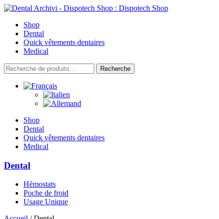
Skip
to
Shop
content
Dental
Quick vêtements dentaires
Medical
Recherche
Recherche
pour :
Shop
Dental
Quick vêtements dentaires
Medical
Dental
Hémostats
Poche de froid
Usage Unique
Accueil
/ Dental