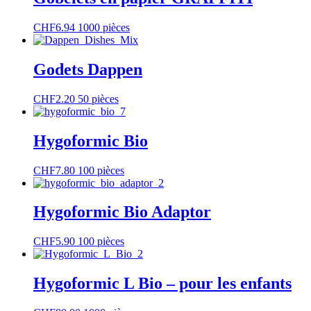
variations.
Les
Ce
CHF
6.94
1000 pièces
options
produit
peuvent
a
être
plusieurs
Godets Dappen
choisies
variations.
sur
Les
la
Ce
CHF
2.20
50 pièces
options
page
produit
peuvent
du
a
être
produit
plusieurs
Hygoformic Bio
choisies
variations.
sur
Les
la
CHF
7.80
100 pièces
options
page
peuvent
du
être
produit
Hygoformic Bio Adaptor
choisies
sur
la
CHF
5.90
100 pièces
page
du
produit
Hygoformic L Bio – pour les enfants