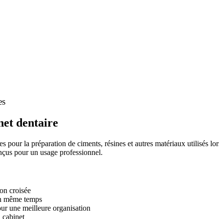
es
net dentaire
s pour la préparation de ciments, résines et autres matériaux utilisés lo
onçus pour un usage professionnel.
ion croisée
 en même temps
pour une meilleure organisation
n cabinet