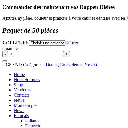
Commandez dès maintenant vos Dappen Dishes
Ajoutez hygiène, couleur et praticité à votre cabinet dentaire avec l
Paquet de 50 pièces
COULEURS
Effacer
Quantité
quantité
-
+
de
Godets
UGS :
ND
Catégories :
Dental
,
En évidence
,
Novità
Dappen
Home
Nous Sommes
Shop
Vendeurs
Contacts
News
Mon compte
News
Français
Italiano
Deutsch