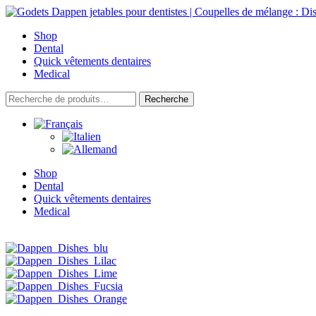
Skip
to
Shop
content
Dental
Quick vêtements dentaires
Medical
Recherche
Recherche
pour :
Shop
Dental
Quick vêtements dentaires
Medical