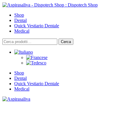
Skip
to
Shop
content
Dental
Quick Vestiario Dentale
Medical
Cerca:
Cerca
Shop
Dental
Quick Vestiario Dentale
Medical