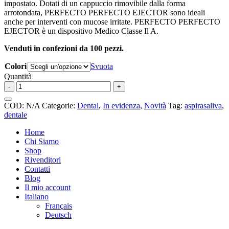
impostato. Dotati di un cappuccio rimovibile dalla forma
arrotondata, PERFECTO PERFECTO EJECTOR sono ideali
anche per interventi con mucose irritate. PERFECTO PERFECTO
EJECTOR è un dispositivo Medico Classe Il A.
Venduti in confezioni da 100 pezzi.
Colori
Svuota
Quantità
Aspirasaliva
-
+
quantità
COD:
N/A
Categorie:
Dental
,
In evidenza
,
Novità
Tag:
aspirasaliva
,
dentale
Home
Chi Siamo
Shop
Rivenditori
Contatti
Blog
Il mio account
Italiano
Français
Deutsch