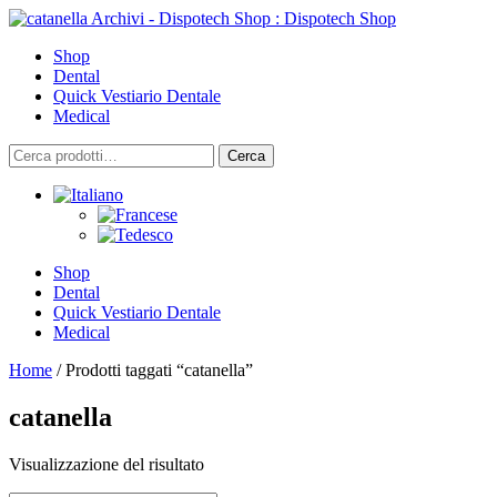
Skip
to
Shop
content
Dental
Quick Vestiario Dentale
Medical
Cerca:
Cerca
Shop
Dental
Quick Vestiario Dentale
Medical
Home
/ Prodotti taggati “catanella”
catanella
Visualizzazione del risultato