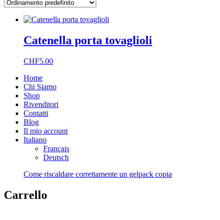
Catenella porta tovaglioli
CHF
5.00
Home
Chi Siamo
Shop
Rivenditori
Contatti
Blog
Il mio account
Italiano
Français
Deutsch
Come riscaldare correttamente un gelpack copia
Carrello