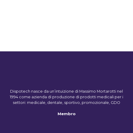
di
prodotto
prezzo:
ha
da
più
CHF7.95
a
varianti.
CHF15.85
Le
opzioni
possono
essere
scelte
nella
pagina
del
prodotto
Dispotech nasce da un’intuizione di Massimo Mortarotti nel
1994 come azienda di produzione di prodotti medicali per i
settori: medicale, dentale, sportivo, promozionale, GDO
Membro