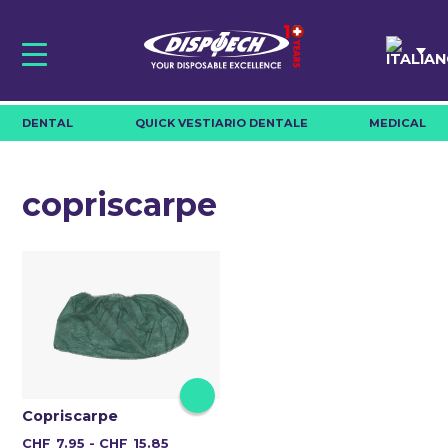
Skip
to
content
DENTAL
QUICK VESTIARIO DENTALE
MEDICAL
copriscarpe
Copriscarpe
Fascia
Questo
CHF
7.95
-
CHF
15.85