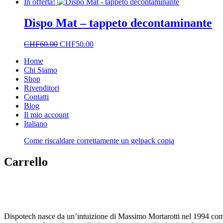
In offerta!
Dispo Mat – tappeto decontaminante
Il
Il
CHF
60.00
CHF
50.00
prezzo
prezzo
Home
originale
attuale
Chi Siamo
era:
è:
Shop
CHF60.00.
CHF50.00.
Rivenditori
Contatti
Blog
Il mio account
Italiano
Come riscaldare correttamente un gelpack copia
Carrello
Dispotech nasce da un’intuizione di Massimo Mortarotti nel 1994 com