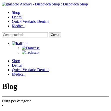
Skip
to
Shop
content
Dental
Quick Vestiario Dentale
Medical
Cerca:
Cerca
Shop
Dental
Quick Vestiario Dentale
Medical
Blog
Filtra per categorie