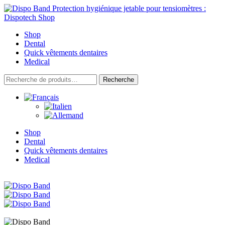
Skip
to
content
Shop
Dental
Quick vêtements dentaires
Medical
Recherche
Recherche
pour :
Shop
Dental
Quick vêtements dentaires
Medical