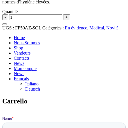
normes d’hygiène élevées.
Quantité
quantité
-
+
de
Dispo
UGS :
FP50AZ-SOL
Catégories :
En évidence
,
Medical
,
Novità
Band
Home
Nous Sommes
Shop
Vendeurs
Contacts
News
Mon compte
News
Français
Italiano
Deutsch
Carrello