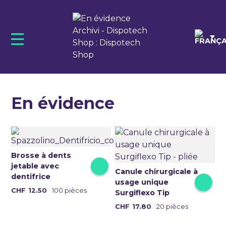
Skip
to
content
DENTAL
QUICK VÊTEMENTS DENTAIRES
MEDICAL
En évidence
Brosse à dents
jetable avec
Canule chirurgicale à
dentifrice
usage unique
Ce
CHF
12.50
100 pièces
Surgiflexo Tip
produit
CHF
17.80
20 pièces
a