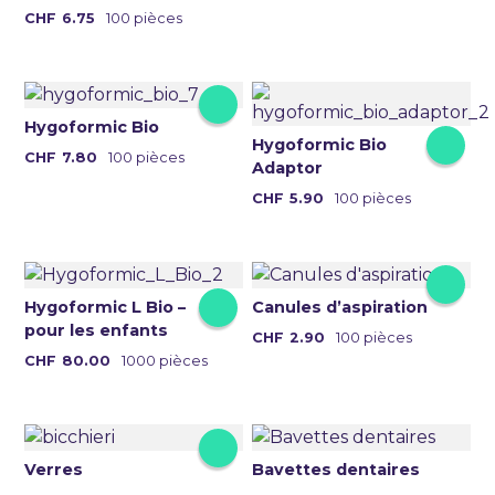
a
Ce
CHF
6.75
100 pièces
plusieurs
produit
variations.
a
Les
plusieurs
options
variations.
Hygoformic Bio
peuvent
Hygoformic Bio
Les
CHF
7.80
100 pièces
être
Adaptor
options
choisies
CHF
5.90
100 pièces
peuvent
sur
être
la
choisies
page
sur
du
Hygoformic L Bio –
Canules d’aspiration
la
produit
pour les enfants
page
Ce
CHF
2.90
100 pièces
CHF
80.00
1000 pièces
du
produit
produit
a
plusieurs
variations
Verres
Bavettes dentaires
Les