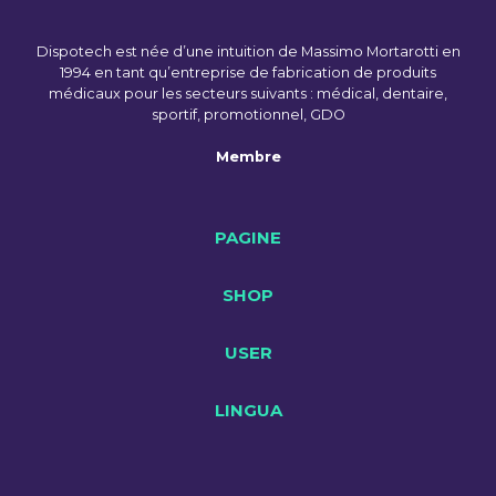
la
page
du
Dispotech est née d’une intuition de Massimo Mortarotti en
1994 en tant qu’entreprise de fabrication de produits
produit
médicaux pour les secteurs suivants : médical, dentaire,
sportif, promotionnel, GDO
Membre
PAGINE
SHOP
USER
LINGUA