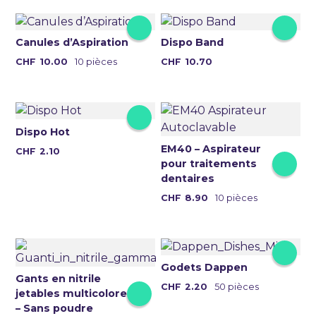
plusieurs
variations.
Les
Canules d’Aspiration
Dispo Band
options
Ce
CHF
10.00
10 pièces
CHF
10.70
peuvent
produit
être
a
choisies
plusieurs
sur
variations.
Dispo Hot
la
Les
EM40 – Aspirateur
CHF
2.10
page
pour traitements
options
du
dentaires
peuvent
produit
être
CHF
8.90
10 pièces
choisies
sur
la
page
Godets Dappen
Gants en nitrile
du
Ce
CHF
2.20
50 pièces
jetables multicolores
produit
produit
– Sans poudre