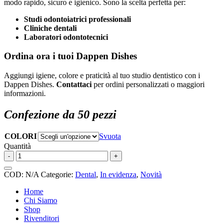
modo rapido, sicuro e igienico. Sono la scelta perfetta per:
Studi odontoiatrici professionali
Cliniche dentali
Laboratori odontotecnici
Ordina ora i tuoi Dappen Dishes
Aggiungi igiene, colore e praticità al tuo studio dentistico con i
Dappen Dishes.
Contattaci
per ordini personalizzati o maggiori
informazioni.
Confezione da 50 pezzi
COLORI
Svuota
Quantità
Dappen
-
+
Dishes
quantità
COD:
N/A
Categorie:
Dental
,
In evidenza
,
Novità
Home
Chi Siamo
Shop
Rivenditori